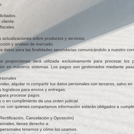
s.
licitados.
 cliente.
iscales.
 actualizaciones sobre productos y servicios.
acción y análisis de mercado.
s datos para las finalidades secundarias comunicándolo a nuestro corr
e proporcionas será utilizada exclusivamente para procesar los 
ón en nuestros sistemas. Los pagos son gestionados mediante pasa
ersonales
r, alquilar ni compartir tus datos personales con terceros, salvo en 
 logísticos para envíos y entregas.
s para procesar pagos.
 o en cumplimiento de una orden judicial.
ceros con quienes compartamos información estarán obligados a cumpl
ectificación, Cancelación y Oposición)
sonales, tienes derecho a:
 personales tenemos y cómo los usamos.