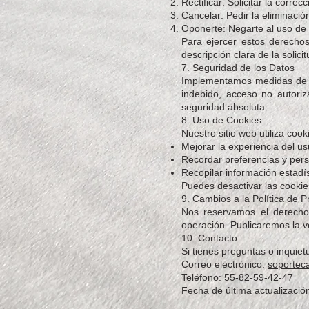
Rectificar: Solicitar la corre
Cancelar: Pedir la eliminació
Oponerte: Negarte al uso de 
Para ejercer estos derechos
descripción clara de la solic
7. Seguridad de los Datos
Implementamos medidas de se
indebido, acceso no autoriz
seguridad absoluta.
8. Uso de Cookies
Nuestro sitio web utiliza cook
Mejorar la experiencia del us
Recordar preferencias y pers
Recopilar información estadíst
Puedes desactivar las cookies
9. Cambios a la Política de P
Nos reservamos el derecho 
operación. Publicaremos la ve
10. Contacto
Si tienes preguntas o inquiet
Correo electrónico:
soporte
Teléfono: 55-82-59-42-47
Fecha de última actualizació