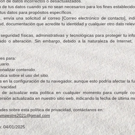
cción de datos incorrectos o desactualizados.
n de tus datos cuando ya no sean necesarios para los fines establecido
tus datos para propósitos específicos.
, envía una solicitud al correo [Correo electrónico de contacto], i
itud, documentación que acredite tu identidad y cualquier otro dato relev
guridad físicas, administrativas y tecnológicas para proteger tu inf
ado o alteración. Sin embargo, debido a la naturaleza de Internet
ies para:
uario.
onalizar contenido.
ica sobre el uso del sitio.
 en la configuración de tu navegador, aunque esto podría afectar la fun
rivacidad
de actualizar esta política en cualquier momento para cumplir co
rsión actualizada en nuestro sitio web, indicando la fecha de última mo
udes sobre esta política de privacidad, contáctanos en:
campestre2021@gmail.com
n: 04/01/2025