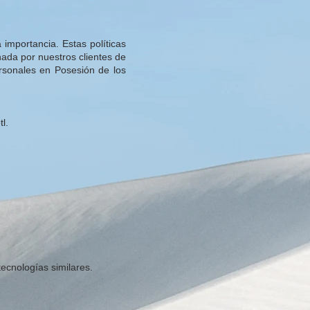
mportancia. Estas políticas
ada por nuestros clientes de
rsonales en Posesión de los
l.
tecnologías similares.