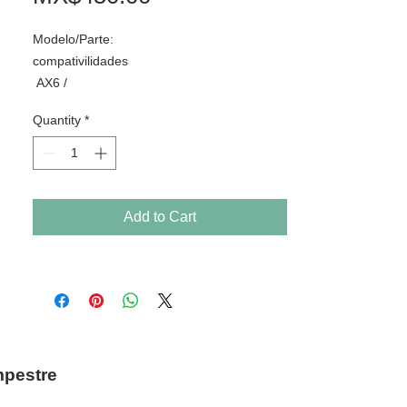
Modelo/Parte:
compativilidades
AX6 /
AEAX6L00210 /
Quantity
*
9Z.N4SSQ.01E /
599601-161 /
601434- 161 /
595199-161
Idioma: LA
Add to Cart
Color: Negro
mpestre