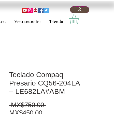
tre
Ventanuncios
Tienda
Teclado Compaq
Presario CQ56-204LA
– LE682LA#ABM
Regular Price
 MX$750.00 
Sale Price
MX$450.00